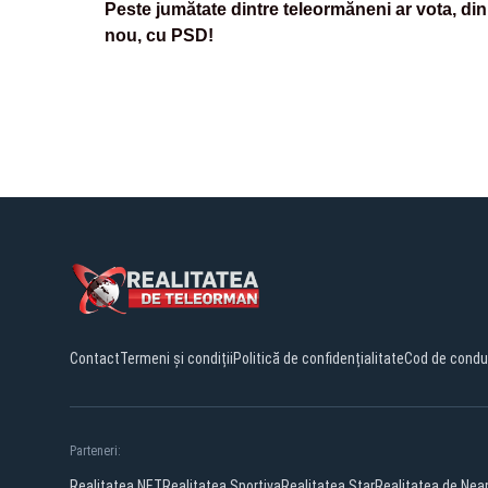
Peste jumătate dintre teleormăneni ar vota, din
nou, cu PSD!
Contact
Termeni și condiții
Politică de confidențialitate
Cod de condu
Parteneri:
Realitatea.NET
Realitatea Sportiva
Realitatea Star
Realitatea de Ne