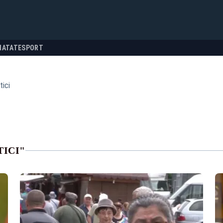
NATATE
SPORT
tici
TICI"