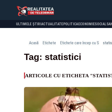
ULTIMELE ȘTIRI
ACTUALITATE
POLITICA
ECONOMIE
SOCIAL
SA
Acasă
Etichete
Etichete care încep cu S
statis
Tag: statistici
ARTICOLE CU ETICHETA "STATIS