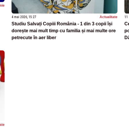
mie
4 mai 2026, 15:27
Actualitate
11 
Studiu Salvați Copiii România - 1 din 3 copii își
Ce
dorește mai mult timp cu familia și mai multe ore
po
petrecute în aer liber
Dâ
ate