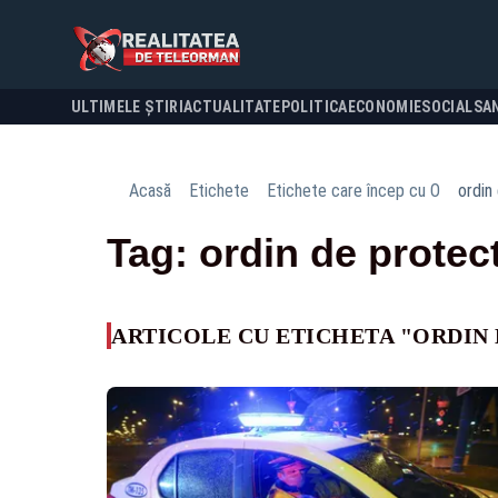
ULTIMELE ȘTIRI
ACTUALITATE
POLITICA
ECONOMIE
SOCIAL
SA
Acasă
Etichete
Etichete care încep cu O
ordin
Tag: ordin de protec
ARTICOLE CU ETICHETA "ORDIN