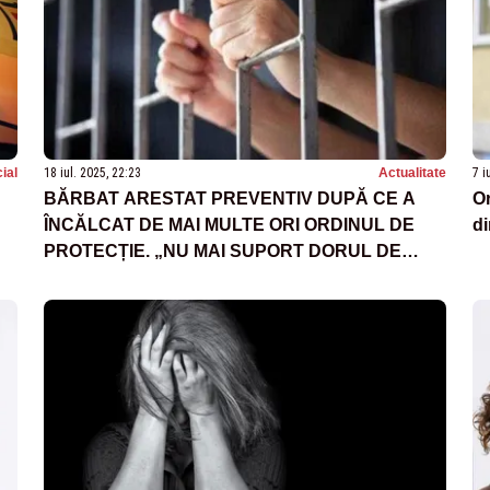
ial
18 iul. 2025, 22:23
Actualitate
7 i
BĂRBAT ARESTAT PREVENTIV DUPĂ CE A
Or
ÎNCĂLCAT DE MAI MULTE ORI ORDINUL DE
di
PROTECȚIE. „NU MAI SUPORT DORUL DE
COPII”