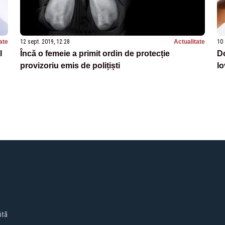
ate
12 sept. 2019, 12:28
Actualitate
10 
l
Încă o femeie a primit ordin de protecție
Do
provizoriu emis de polițiști
lo
ită