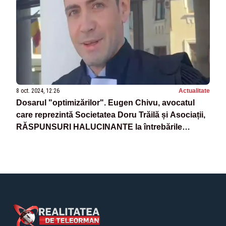
8 oct. 2024, 12:26
Actualitate
Dosarul "optimizărilor". Eugen Chivu, avocatul
care reprezintă Societatea Doru Trăilă și Asociații,
RĂSPUNSURI HALUCINANTE la întrebările
Realitatea PLUS: E o PROSTIE. Nu are sens sa
discutăm