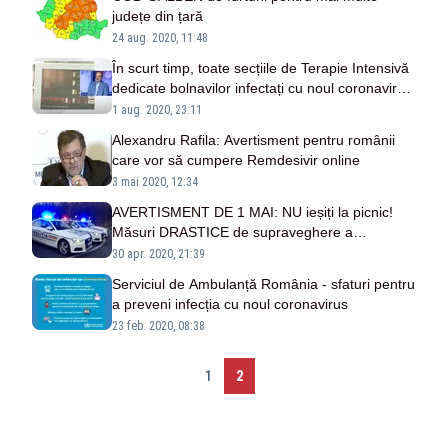
județe din țară
24 aug. 2020, 11:48
În scurt timp, toate secțiile de Terapie Intensivă
dedicate bolnavilor infectați cu noul coronavirus
vor fi sufocate
1 aug. 2020, 23:11
Alexandru Rafila: Avertisment pentru românii
care vor să cumpere Remdesivir online
3 mai 2020, 12:34
AVERTISMENT DE 1 MAI: NU ieșiți la picnic!
Măsuri DRASTICE de supraveghere a
românilor!
30 apr. 2020, 21:39
Serviciul de Ambulanță România - sfaturi pentru
a preveni infecția cu noul coronavirus
23 feb. 2020, 08:38
1
2