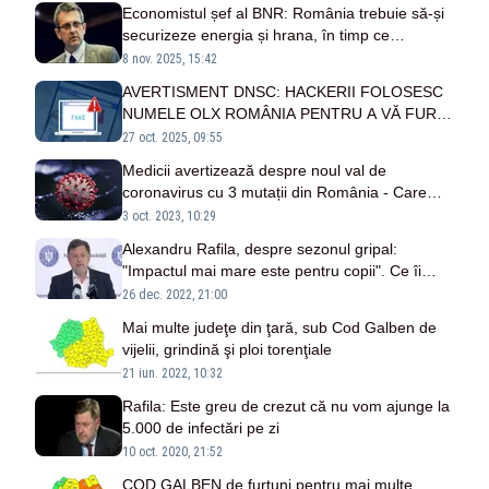
Economistul șef al BNR: România trebuie să-și
securizeze energia și hrana, în timp ce
exporturile rămân vitale
8 nov. 2025, 15:42
AVERTISMENT DNSC: HACKERII FOLOSESC
NUMELE OLX ROMÂNIA PENTRU A VĂ FURA
DATELE!
27 oct. 2025, 09:55
Medicii avertizează despre noul val de
coronavirus cu 3 mutații din România - Care
sunt primele măsuri pentru gripă, răceli și
3 oct. 2023, 10:29
COVID
Alexandru Rafila, despre sezonul gripal:
"Impactul mai mare este pentru copii". Ce îi
sfătuiește pe părinți
26 dec. 2022, 21:00
Mai multe judeţe din ţară, sub Cod Galben de
vijelii, grindină şi ploi torenţiale
21 iun. 2022, 10:32
Rafila: Este greu de crezut că nu vom ajunge la
5.000 de infectări pe zi
10 oct. 2020, 21:52
COD GALBEN de furtuni pentru mai multe