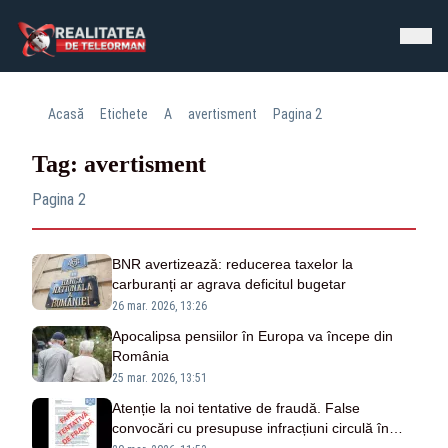
Acasă
Etichete
A
avertisment
Pagina 2
Tag: avertisment
Pagina 2
BNR avertizează: reducerea taxelor la
carburanți ar agrava deficitul bugetar
26 mar. 2026, 13:26
Apocalipsa pensiilor în Europa va începe din
România
25 mar. 2026, 13:51
Atenție la noi tentative de fraudă. False
convocări cu presupuse infracțiuni circulă în