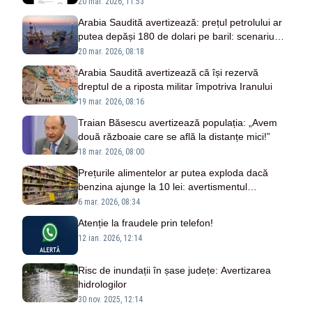
numele Poliției
20 mar. 2026, 11:53
Arabia Saudită avertizează: prețul petrolului ar
putea depăși 180 de dolari pe baril: scenariu
alarmant
20 mar. 2026, 08:18
Arabia Saudită avertizează că își rezervă
dreptul de a riposta militar împotriva Iranului
19 mar. 2026, 08:16
Traian Băsescu avertizează populația: „Avem
două războaie care se află la distanțe mici!”
18 mar. 2026, 08:00
Prețurile alimentelor ar putea exploda dacă
benzina ajunge la 10 lei: avertismentul
specialiștilor
6 mar. 2026, 08:34
Atenție la fraudele prin telefon!
12 ian. 2026, 12:14
Risc de inundații în șase județe: Avertizarea
hidrologilor
30 nov. 2025, 12:14