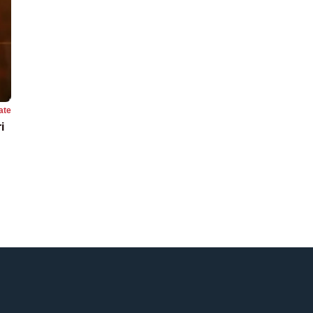
ate
i