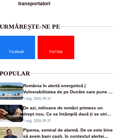
transportatori
URMĂREȘTE-NE PE
Facebook
YouTube
POPULAR
România în alertă energetică |
Vulnerabilitatea de pe Dunăre care pune în
pericol Centrala Cernavodă era cunoscută
1 aug. 2026, 09:32
de pe vremea lui Ceaușescu
De azi, milioane de români primesc un
drept nou. Ce se întâmplă dacă ți se strică
un produs
1 aug. 2026, 09:37
Piperea, semnal de alarmă. De ce este bine
să avem bani cash, în contextul alertei