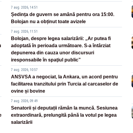
7 aug. 2026, 14:51
Ședința de guvern se amână pentru ora 15:00.
Bolojan nu a obținut toate avizele
7 aug. 2026, 11:51
Bolojan, despre legea salarizării: „Ar putea fi
u
adoptată în perioada următoare. S-a întârziat
depunerea din cauza unor discursuri
iresponsabile în spaţiul public”
7 aug. 2026, 10:57
ANSVSA a negociat, la Ankara, un acord pentru
facilitarea tranzitului prin Turcia al carcaselor de
ovine și bovine
7 aug. 2026, 09:49
Senatorii și deputații rămân la muncă. Sesiunea
e
extraordinară, prelungită până la votul pe legea
salarizării