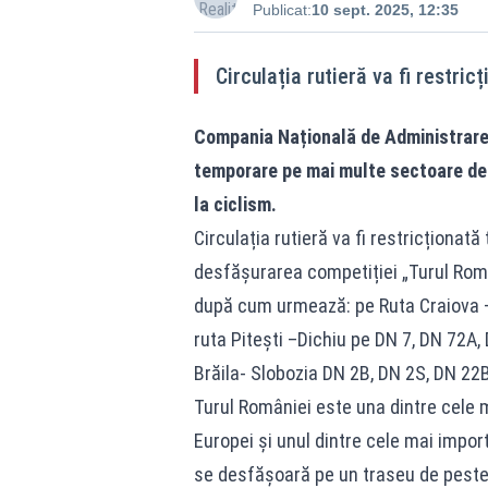
Publicat:
10 sept. 2025, 12:35
Circulația rutieră va fi restri
Compania Națională de Administrare a
temporare pe mai multe sectoare de 
la ciclism.
Circulația rutieră va fi restricționat
desfășurarea competiției „Turul Rom
după cum urmează: pe Ruta Craiova –
ruta Pitești –Dichiu pe DN 7, DN 72A,
Brăila- Slobozia DN 2B, DN 2S, DN 22B
Turul României este una dintre cele m
Europei și unul dintre cele mai impor
se desfășoară pe un traseu de peste