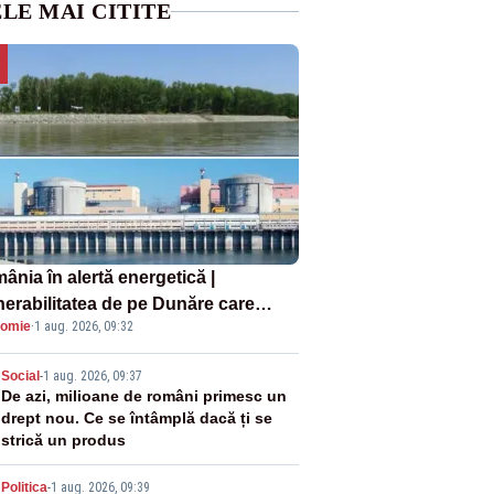
LE MAI CITITE
ânia în alertă energetică |
nerabilitatea de pe Dunăre care
omie
·
1 aug. 2026, 09:32
e în pericol Centrala Cernavodă era
oscută de pe vremea lui Ceaușescu
2
Social
-
1 aug. 2026, 09:37
De azi, milioane de români primesc un
drept nou. Ce se întâmplă dacă ți se
strică un produs
Politica
-
1 aug. 2026, 09:39