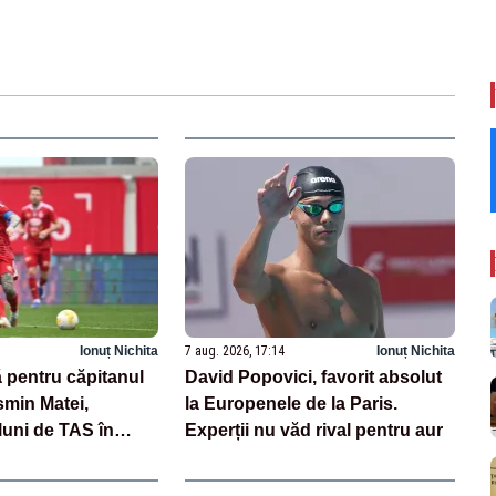
Ionuț Nichita
7 aug. 2026, 17:14
Ionuț Nichita
 pentru căpitanul
David Popovici, favorit absolut
smin Matei,
la Europenele de la Paris.
luni de TAS în
Experții nu văd rival pentru aur
aj