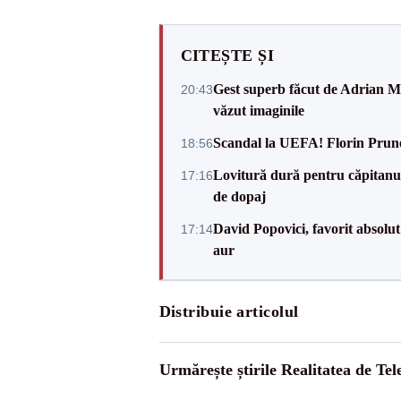
CITEȘTE ȘI
Gest superb făcut de Adrian Mu
20:43
văzut imaginile
Scandal la UEFA! Florin Prune
18:56
Lovitură dură pentru căpitanul
17:16
de dopaj
David Popovici, favorit absolut
17:14
aur
Distribuie articolul
Urmărește știrile Realitatea de Te