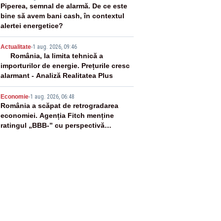
3
Piperea, semnal de alarmă. De ce este
bine să avem bani cash, în contextul
alertei energetice?
4
Actualitate
-
1 aug. 2026, 09:46
România, la limita tehnică a
importurilor de energie. Prețurile cresc
alarmant - Analiză Realitatea Plus
5
Economie
-
1 aug. 2026, 06:48
România a scăpat de retrogradarea
economiei. Agenția Fitch menține
ratingul „BBB-” cu perspectivă
negativă