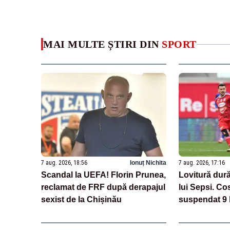
MAI MULTE ȘTIRI DIN
SPORT
7 aug. 2026, 18:56
Ionuț Nichita
7 aug. 2026, 17:16
Scandal la UEFA! Florin Prunea,
Lovitură dură
reclamat de FRF după derapajul
lui Sepsi. Co
sexist de la Chișinău
suspendat 9 
cazul de dop