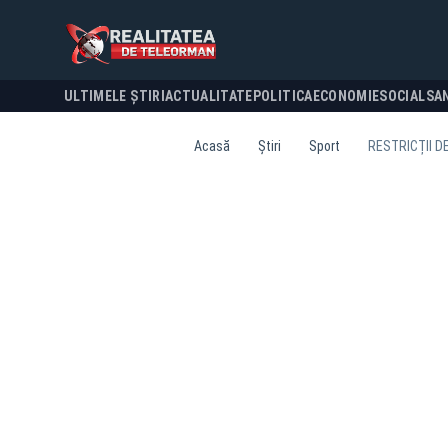
ULTIMELE ȘTIRI
ACTUALITATE
POLITICA
ECONOMIE
SOCIAL
SA
Acasă
Știri
Sport
RESTRICȚII D