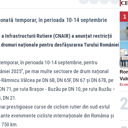
CE
1
cționată temporar, în perioada 10-14 septembrie
 Infrastructurii Rutiere (CNAIR) a anunțat restricții
drumuri naționale pentru desfășurarea Turului României
ă temporar, în perioada 10-14 septembrie, pentru
âniei 2025”, pe mai multe sectoare de drum național
Rom
Vul
Râmnicu Vâlcea pe DN 6B, DN 65F, DN 67 și DN 67B, pe
Econ
pun
 DN 71, pe ruta Brașov - Buzău pe DN 10, pe ruta Buzău –
cun
, DN 21.
ai prestigioase curse de ciclism rutier din sud-estul
tante evenimente cicliste internaționale din România și
 750 km.