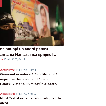
mp anunță un acord pentru
armarea Hamas, însă sprijinul
ica
·
31 iul. 2026, 07:54
elului rămâne incert
2
Actualitate
-
31 iul. 2026, 07:58
Guvernul marchează Ziua Mondială
împotriva Traficului de Persoane:
Palatul Victoria, iluminat în albastru
3
Actualitate
-
31 iul. 2026, 08:03
Noul Cod al urbanismului, adoptat de
aleși