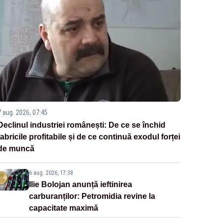
7 aug. 2026, 07:45
Declinul industriei românești: De ce se închid
fabricile profitabile și de ce continuă exodul forței
de muncă
6 aug. 2026, 17:38
Ilie Bolojan anunță ieftinirea
carburanților: Petromidia revine la
capacitate maximă