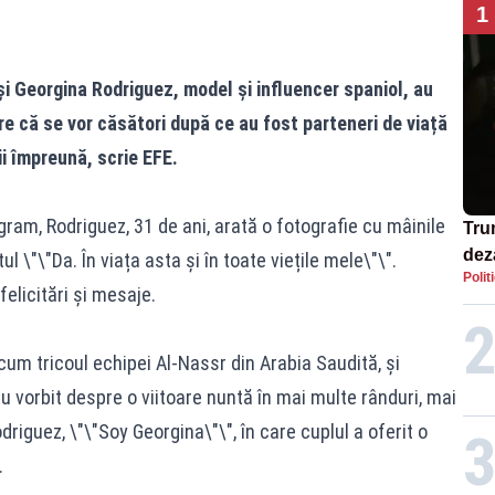
1
i Georgina Rodriguez, model și influencer spaniol, au
re că se vor căsători după ce au fost parteneri de viață
i împreună, scrie EFE.
gram, Rodriguez, 31 de ani, arată o fotografie cu mâinile
Tru
dez
tul \"\"Da. În viața asta și în toate viețile mele\"\".
Polit
Isra
felicitări și mesaje.
cum tricoul echipei Al-Nassr din Arabia Saudită, și
 vorbit despre o viitoare nuntă în mai multe rânduri, mai
Rodriguez, \"\"Soy Georgina\"\", în care cuplul a oferit o
.