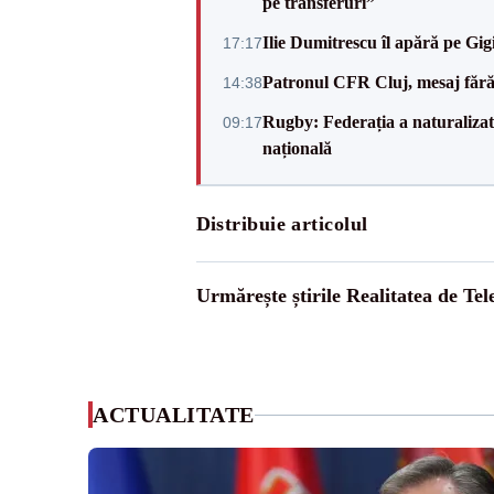
pe transferuri”
Ilie Dumitrescu îl apără pe Gi
17:17
Patronul CFR Cluj, mesaj fără
14:38
Rugby: Federația a naturalizat 
09:17
națională
Distribuie articolul
Urmărește știrile Realitatea de Te
ACTUALITATE