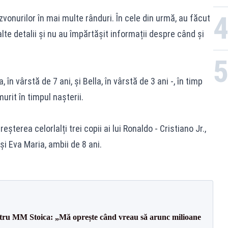
zvonurilor în mai multe rânduri. În cele din urmă, au făcut
 alte detalii și nu au împărtășit informații despre când și
în vârstă de 7 ani, și Bella, în vârstă de 3 ani -, în timp
urit în timpul nașterii.
șterea celorlalți trei copii ai lui Ronaldo - Cristiano Jr.,
și Eva Maria, ambii de 8 ani.
entru MM Stoica: „Mă oprește când vreau să arunc milioane