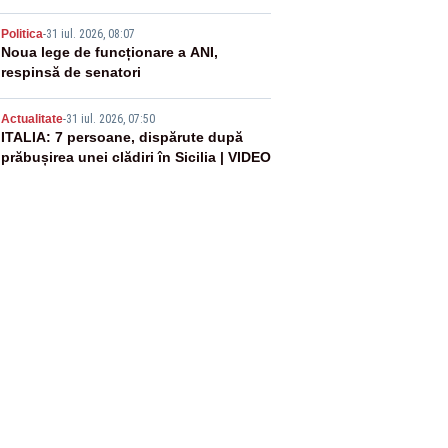
4
Politica
-
31 iul. 2026, 08:07
Noua lege de funcționare a ANI,
respinsă de senatori
5
Actualitate
-
31 iul. 2026, 07:50
ITALIA: 7 persoane, dispărute după
prăbușirea unei clădiri în Sicilia | VIDEO