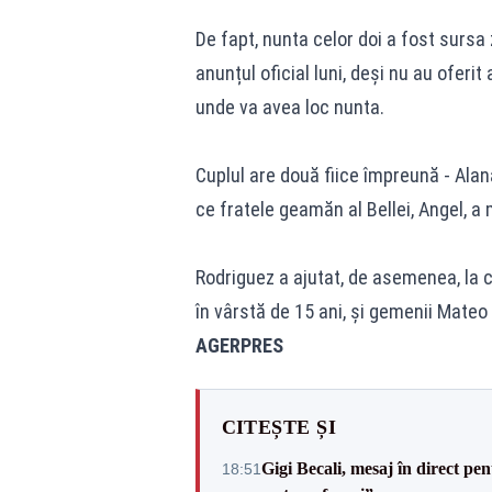
De fapt, nunta celor doi a fost sursa 
anunțul oficial luni, deși nu au oferit
unde va avea loc nunta.
Cuplul are două fiice împreună - Alana, 
ce fratele geamăn al Bellei, Angel, a m
Rodriguez a ajutat, de asemenea, la cre
în vârstă de 15 ani, și gemenii Mateo 
AGERPRES
CITEȘTE ȘI
Gigi Becali, mesaj în direct p
18:51