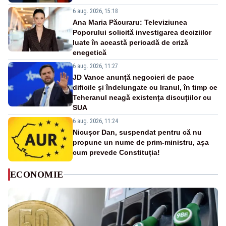
6 aug. 2026, 15:18
Ana Maria Păcuraru: Televiziunea
Poporului solicită investigarea deciziilor
luate în această perioadă de criză
enegetică
6 aug. 2026, 11:27
JD Vance anunță negocieri de pace
dificile și îndelungate cu Iranul, în timp ce
Teheranul neagă existența discuțiilor cu
SUA
6 aug. 2026, 11:24
Nicușor Dan, suspendat pentru că nu
propune un nume de prim-ministru, așa
cum prevede Constituția!
ECONOMIE