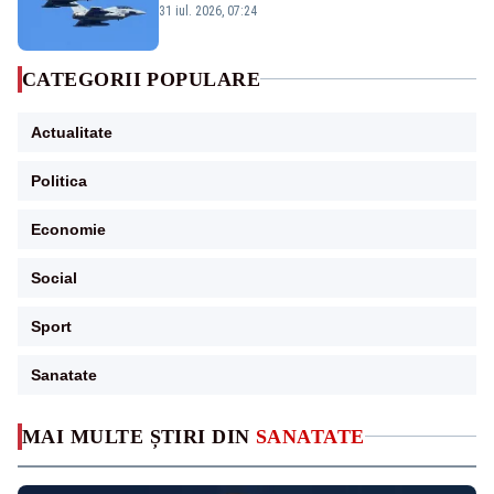
Eurofighter britanice au fost ridicate de la
31 iul. 2026, 07:24
sol
CATEGORII POPULARE
Actualitate
Politica
Economie
Social
Sport
Sanatate
MAI MULTE ȘTIRI DIN
SANATATE