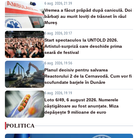
6 aug. 2026, 21:39
Vremea a făcut prăpăd după caniculă. Doi
bărbați au murit loviți de trăsnet în râul
Mureș
6 aug. 2026, 20:17
Start spectaculos la UNTOLD 2026.
Artistul-surpriză care deschide prima
seară de festival
6 aug. 2026, 19:56
Planul decisiv pentru salvarea
Reactorului 2 de la Cernavodă. Cum vor fi
scufundate barjele în Dunăre
6 aug. 2026, 19:19
Loto 6/49, 6 august 2026. Numerele
câștigătoare au fost anunțate. Miza
depășește 9 milioane de euro
POLITICA