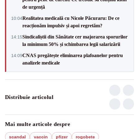
de urgență
Realitatea medicală cu Nicole Păcuraru: De ce
10:04
reacționăm impulsiv și apoi regretăm?
Sindicaliștii din Sănătate cer majorarea sporurilor
14:15
la minimum 50% și schimbarea legii salarizării
CNAS pregătește eliminarea plafoanelor pentru
14:09
analizele medicale
Distribuie articolul
Mai multe articole despre
scandal
vaccin
pfizer
rogobete