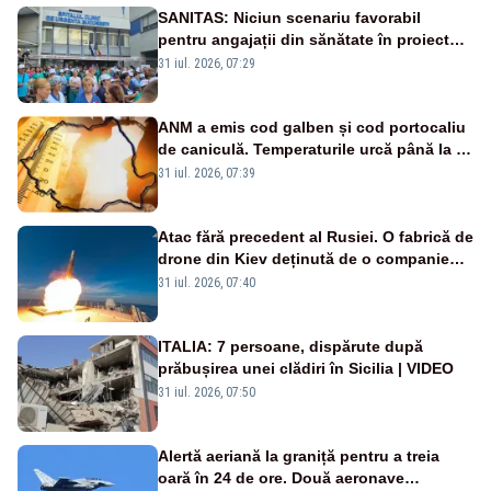
SANITAS: Niciun scenariu favorabil
pentru angajații din sănătate în proiectul
Legii salarizării
31 iul. 2026, 07:29
ANM a emis cod galben și cod portocaliu
de caniculă. Temperaturile urcă până la 38
de grade, iar nopțile devin tropicale
31 iul. 2026, 07:39
Atac fără precedent al Rusiei. O fabrică de
drone din Kiev deținută de o companie
americană, distrusă de o rachetă
31 iul. 2026, 07:40
rusească
ITALIA: 7 persoane, dispărute după
prăbușirea unei clădiri în Sicilia | VIDEO
31 iul. 2026, 07:50
Alertă aeriană la graniță pentru a treia
oară în 24 de ore. Două aeronave