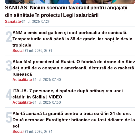
SANITAS: Niciun scenariu favorabil pentru angajații
din sănătate în proiectul Legii salarizării
Sanatate
·
31 iul. 2026, 07:29
2
ANM a emis cod galben și cod portocaliu de caniculă.
Temperaturile urcă până la 38 de grade, iar nopțile devin
tropicale
Social
-
31 iul. 2026, 07:39
3
Atac fără precedent al Rusiei. O fabrică de drone din Kiev
deținută de o companie americană, distrusă de o rachetă
rusească
Actualitate
-
31 iul. 2026, 07:40
4
ITALIA: 7 persoane, dispărute după prăbușirea unei
clădiri în Sicilia | VIDEO
Actualitate
-
31 iul. 2026, 07:50
5
Alertă aeriană la graniță pentru a treia oară în 24 de ore.
Două aeronave Eurofighter britanice au fost ridicate de la
sol
Social
-
31 iul. 2026, 07:24