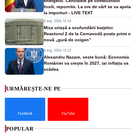
energetic. Centralele pe combustibili
fosili, repornite. La ore de vârf se va apela
la importuri - LIVE TEXT
6 aug. 2026, 15:24
Miza uriașă a scufundării barjelor.
Reactorul 2 de la Cernavodă poate primi o
nouă „gură de oxigen”
6 aug. 2026, 15:23
Alexandru Nazare, veste bună: Economia
României va crește în 2027, iar inflația va
scădea
URMĂREȘTE-NE PE
Facebook
YouTube
POPULAR