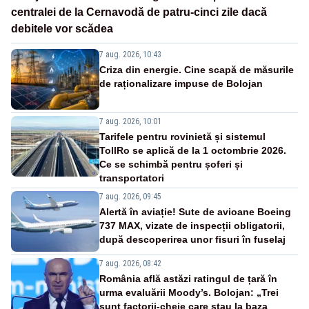
centralei de la Cernavodă de patru-cinci zile dacă
debitele vor scădea
7 aug. 2026, 10:43
Criza din energie. Cine scapă de măsurile
de raționalizare impuse de Bolojan
7 aug. 2026, 10:01
Tarifele pentru rovinietă și sistemul
TollRo se aplică de la 1 octombrie 2026.
Ce se schimbă pentru șoferi și
transportatori
7 aug. 2026, 09:45
Alertă în aviație! Sute de avioane Boeing
737 MAX, vizate de inspecții obligatorii,
după descoperirea unor fisuri în fuselaj
7 aug. 2026, 08:42
România află astăzi ratingul de țară în
urma evaluării Moody’s. Bolojan: „Trei
sunt factorii-cheie care stau la baza