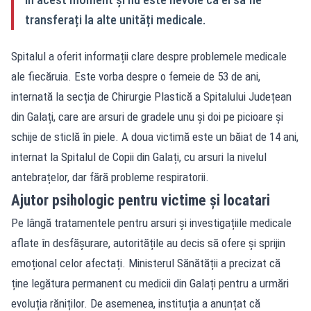
transferați la alte unități medicale.
Spitalul a oferit informații clare despre problemele medicale
ale fiecăruia. Este vorba despre o femeie de 53 de ani,
internată la secția de Chirurgie Plastică a Spitalului Județean
din Galați, care are arsuri de gradele unu și doi pe picioare și
schije de sticlă în piele. A doua victimă este un băiat de 14 ani,
internat la Spitalul de Copii din Galați, cu arsuri la nivelul
antebrațelor, dar fără probleme respiratorii.
Ajutor psihologic pentru victime și locatari
Pe lângă tratamentele pentru arsuri și investigațiile medicale
aflate în desfășurare, autoritățile au decis să ofere și sprijin
emoțional celor afectați. Ministerul Sănătății a precizat că
ține legătura permanent cu medicii din Galați pentru a urmări
evoluția răniților. De asemenea, instituția a anunțat că