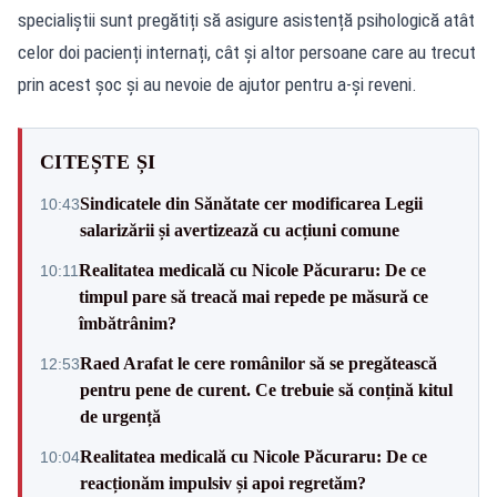
specialiștii sunt pregătiți să asigure asistență psihologică atât
celor doi pacienți internați, cât și altor persoane care au trecut
prin acest șoc și au nevoie de ajutor pentru a-și reveni.
CITEȘTE ȘI
Sindicatele din Sănătate cer modificarea Legii
10:43
salarizării și avertizează cu acțiuni comune
Realitatea medicală cu Nicole Păcuraru: De ce
10:11
timpul pare să treacă mai repede pe măsură ce
îmbătrânim?
Raed Arafat le cere românilor să se pregătească
12:53
pentru pene de curent. Ce trebuie să conțină kitul
de urgență
Realitatea medicală cu Nicole Păcuraru: De ce
10:04
reacționăm impulsiv și apoi regretăm?