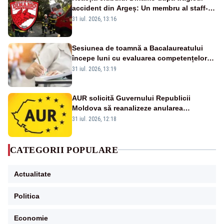
accident din Argeș: Un membru al staff-
ului medical a murit, antrenorul Adrian
31 iul. 2026, 13:16
Ropotan este în spital
Sesiunea de toamnă a Bacalaureatului
începe luni cu evaluarea competențelor
orale la Limba română
31 iul. 2026, 13:19
AUR solicită Guvernului Republicii
Moldova să reanalizeze anularea
concertului de Ziua Limbii Române
31 iul. 2026, 12:18
CATEGORII POPULARE
Actualitate
Politica
Economie