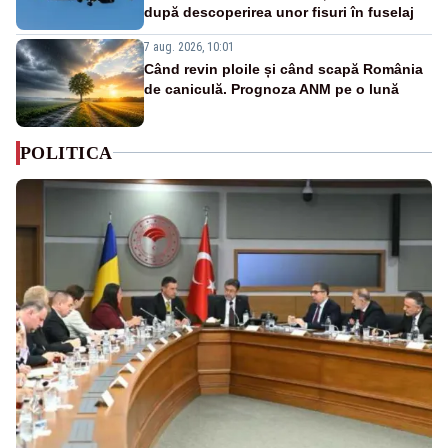
după descoperirea unor fisuri în fuselaj
7 aug. 2026, 10:01
Când revin ploile și când scapă România
de caniculă. Prognoza ANM pe o lună
POLITICA