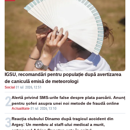
IGSU, recomandări pentru populație după avertizarea
de caniculă emisă de meteorologi
Social
·
31 iul. 2026, 12:51
2
Alertă privind SMS-urile false despre plata parcării. Anunț
pentru șoferi asupra unei noi metode de fraudă online
Actualitate
-
31 iul. 2026, 13:10
3
Reacția clubului Dinamo după tragicul accident din
Argeș: Un membru al staff-ului medical a murit,