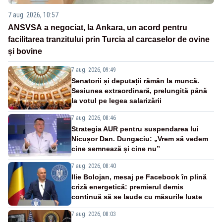
7 aug. 2026, 10:57
ANSVSA a negociat, la Ankara, un acord pentru
facilitarea tranzitului prin Turcia al carcaselor de ovine
și bovine
7 aug. 2026, 09:49
Senatorii și deputații rămân la muncă.
Sesiunea extraordinară, prelungită până
la votul pe legea salarizării
7 aug. 2026, 08:46
Strategia AUR pentru suspendarea lui
Nicușor Dan. Dungaciu: „Vrem să vedem
cine semnează și cine nu”
7 aug. 2026, 08:40
Ilie Bolojan, mesaj pe Facebook în plină
criză energetică: premierul demis
continuă să se laude cu măsurile luate
7 aug. 2026, 08:03