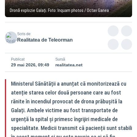
Dronă explozie Galați. Foto: Inquam photos / Octav Ganea
Scris de
Realitatea de Teleorman
Publicat
Sursă
29 mai 2026, 09:49
realitatea.net
Ministerul Sănătății a anunțat că monitorizează cu
atenție starea celor două persoane care au fost
rănite în incendiul provocat de drona prăbușită la
Galați. Ambele victime au fost transportate de
urgență la spital și primesc îngrijiri medicale de
specialitate. Medicii transmit că pacienții sunt stabili
în acest moment și nu este nevoie ca ei să fie