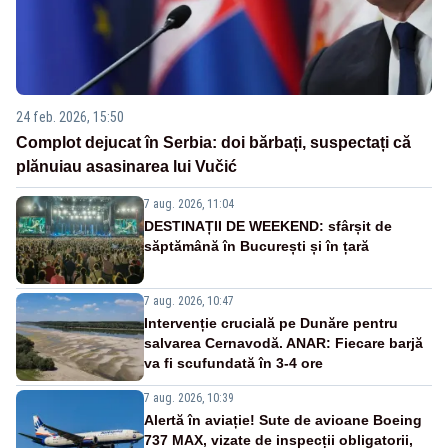
24 feb. 2026, 15:50
Complot dejucat în Serbia: doi bărbați, suspectați că
plănuiau asasinarea lui Vučić
7 aug. 2026, 11:04
DESTINAȚII DE WEEKEND: sfârșit de
săptămână în București și în țară
7 aug. 2026, 10:47
Intervenție crucială pe Dunăre pentru
salvarea Cernavodă. ANAR: Fiecare barjă
va fi scufundată în 3-4 ore
7 aug. 2026, 10:39
Alertă în aviație! Sute de avioane Boeing
737 MAX, vizate de inspecții obligatorii,