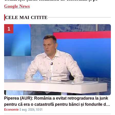
Google News
CELE MAI CITITE
1
Piperea (AUR): România a evitat retrogradarea la junk
pentru că era o catastrofă pentru bănci și fondurile de
Economie
·
2 aug. 2026, 10:01
pensii