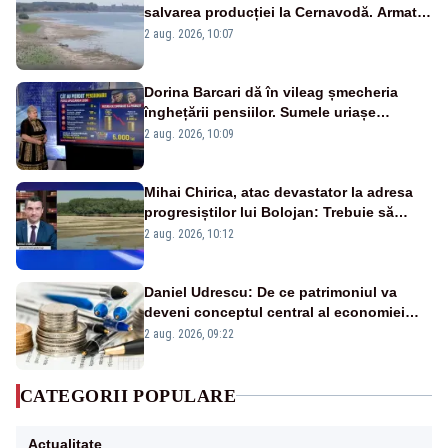
salvarea producției la Cernavodă. Armata
va detona o stâncă și va devia apa
2 aug. 2026, 10:07
fluviului - IMAGINI AERIENE
Dorina Barcari dă în vileag șmecheria
înghețării pensiilor. Sumele uriașe
pierdute de fiecare român
2 aug. 2026, 10:09
Mihai Chirica, atac devastator la adresa
progresiștilor lui Bolojan: Trebuie să
protejăm și natura, dar nu șținem omaneii
2 aug. 2026, 10:12
în stare permanentă de alertă
Daniel Udrescu: De ce patrimoniul va
deveni conceptul central al economiei
viitoare?
2 aug. 2026, 09:22
CATEGORII POPULARE
Actualitate