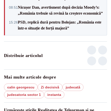
Nicușor Dan, avertisment după decizia Moody’s:
08:51
„România trebuie să revină la creștere economică”
PSD, replică dură pentru Bolojan: „România este
15:26
într-o situație de forță majoră”
Distribuie articolul
Mai multe articole despre
calin georgescu
Zi decisivă
judecată
judecatoria sector 1
instanta
Urmărește știrile Realitatea de Teleorman și pe