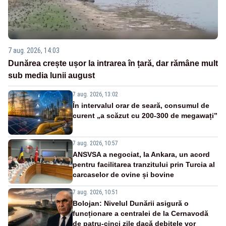
7 aug. 2026, 14:03
Dunărea crește ușor la intrarea în țară, dar rămâne mult
sub media lunii august
7 aug. 2026, 13:02
În intervalul orar de seară, consumul de
curent „a scăzut cu 200-300 de megawați”
7 aug. 2026, 10:57
ANSVSA a negociat, la Ankara, un acord
pentru facilitarea tranzitului prin Turcia al
carcaselor de ovine și bovine
7 aug. 2026, 10:51
Bolojan: Nivelul Dunării asigură o
funcționare a centralei de la Cernavodă
de patru-cinci zile dacă debitele vor