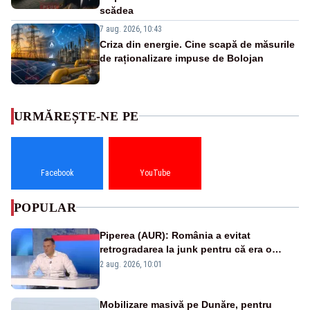
scădea
7 aug. 2026, 10:43
Criza din energie. Cine scapă de măsurile
de raționalizare impuse de Bolojan
URMĂREȘTE-NE PE
Facebook
YouTube
POPULAR
Piperea (AUR): România a evitat
retrogradarea la junk pentru că era o
catastrofă pentru bănci și fondurile de
2 aug. 2026, 10:01
pensii
Mobilizare masivă pe Dunăre, pentru