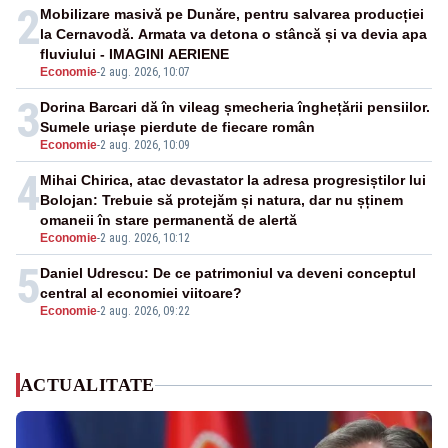
2
Mobilizare masivă pe Dunăre, pentru salvarea producției
la Cernavodă. Armata va detona o stâncă și va devia apa
fluviului - IMAGINI AERIENE
Economie
-
2 aug. 2026, 10:07
3
Dorina Barcari dă în vileag șmecheria înghețării pensiilor.
Sumele uriașe pierdute de fiecare român
Economie
-
2 aug. 2026, 10:09
4
Mihai Chirica, atac devastator la adresa progresiștilor lui
Bolojan: Trebuie să protejăm și natura, dar nu șținem
omaneii în stare permanentă de alertă
Economie
-
2 aug. 2026, 10:12
5
Daniel Udrescu: De ce patrimoniul va deveni conceptul
central al economiei viitoare?
Economie
-
2 aug. 2026, 09:22
ACTUALITATE