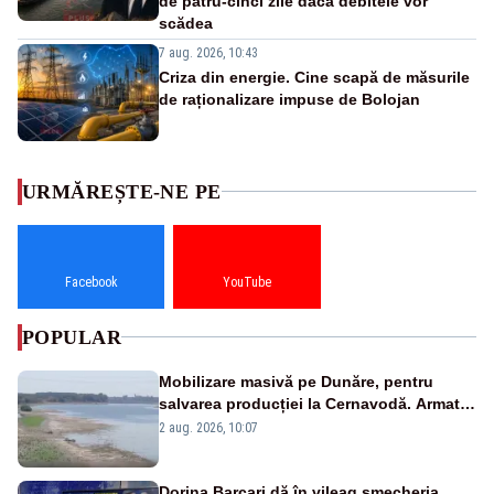
de patru-cinci zile dacă debitele vor
scădea
7 aug. 2026, 10:43
Criza din energie. Cine scapă de măsurile
de raționalizare impuse de Bolojan
URMĂREȘTE-NE PE
Facebook
YouTube
POPULAR
Mobilizare masivă pe Dunăre, pentru
salvarea producției la Cernavodă. Armata
va detona o stâncă și va devia apa
2 aug. 2026, 10:07
fluviului - IMAGINI AERIENE
Dorina Barcari dă în vileag șmecheria