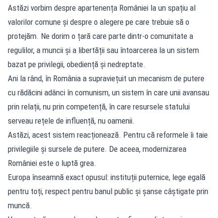
Astăzi vorbim despre apartenența României la un spațiu al
valorilor comune și despre o alegere pe care trebuie să o
protejăm. Ne dorim o țară care parte dintr-o comunitate a
regulilor, a muncii și a libertății sau întoarcerea la un sistem
bazat pe privilegii, obediență și nedreptate.
Ani la rând, în România a supraviețuit un mecanism de putere
cu rădăcini adânci în comunism, un sistem în care unii avansau
prin relații, nu prin competență, în care resursele statului
serveau rețele de influență, nu oamenii.
Astăzi, acest sistem reacționează. Pentru că reformele îi taie
privilegiile și sursele de putere. De aceea, modernizarea
României este o luptă grea.
Europa înseamnă exact opusul: instituții puternice, lege egală
pentru toți, respect pentru banul public și șanse câștigate prin
muncă.