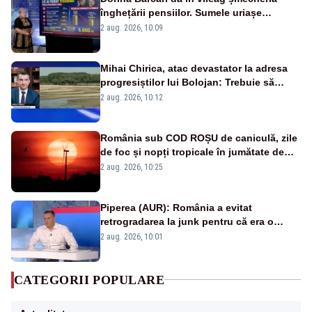
înghețării pensiilor. Sumele uriașe
pierdute de fiecare român
2 aug. 2026, 10:09
Mihai Chirica, atac devastator la adresa
progresiștilor lui Bolojan: Trebuie să
protejăm și natura, dar nu șținem omaneii
2 aug. 2026, 10:12
în stare permanentă de alertă
România sub COD ROȘU de caniculă, zile
de foc și nopți tropicale în jumătate de
țară
2 aug. 2026, 10:25
Piperea (AUR): România a evitat
retrogradarea la junk pentru că era o
catastrofă pentru bănci și fondurile de
2 aug. 2026, 10:01
pensii
CATEGORII POPULARE