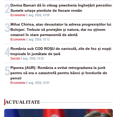
2
Dorina Barcari dă în vileag șmecheria înghețării pensiilor.
Sumele uriașe pierdute de fiecare român
Economie
-
2 aug. 2026, 10:09
3
Mihai Chirica, atac devastator la adresa progresiștilor lui
Bolojan: Trebuie să protejăm și natura, dar nu șținem
omaneii în stare permanentă de alertă
Economie
-
2 aug. 2026, 10:12
4
România sub COD ROȘU de caniculă, zile de foc și nopți
tropicale în jumătate de țară
Social
-
2 aug. 2026, 10:25
5
Piperea (AUR): România a evitat retrogradarea la junk
pentru că era o catastrofă pentru bănci și fondurile de
pensii
Economie
-
2 aug. 2026, 10:01
ACTUALITATE