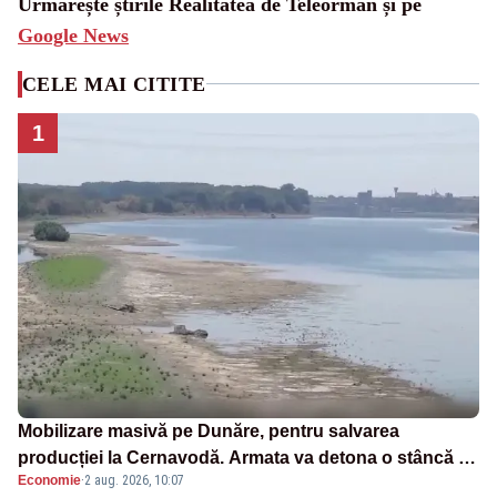
Urmărește știrile Realitatea de Teleorman și pe
Google News
CELE MAI CITITE
1
Mobilizare masivă pe Dunăre, pentru salvarea
producției la Cernavodă. Armata va detona o stâncă și
Economie
·
2 aug. 2026, 10:07
va devia apa fluviului - IMAGINI AERIENE