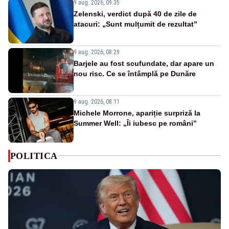
9 aug. 2026, 09:35
Zelenski, verdict după 40 de zile de
atacuri: „Sunt mulțumit de rezultat”
9 aug. 2026, 08:29
Barjele au fost scufundate, dar apare un
nou risc. Ce se întâmplă pe Dunăre
9 aug. 2026, 08:11
Michele Morrone, apariție surpriză la
Summer Well: „Îi iubesc pe români”
POLITICA