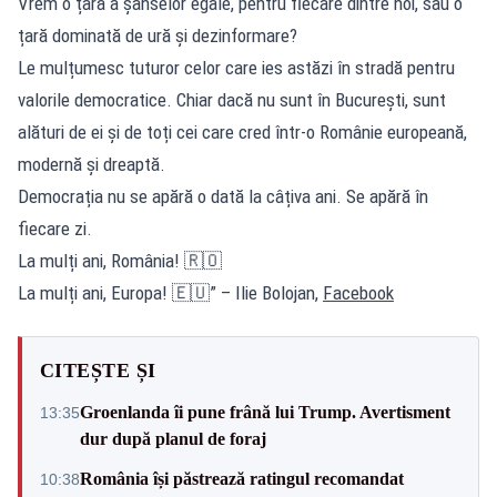
Vrem o țară a șanselor egale, pentru fiecare dintre noi, sau o
țară dominată de ură și dezinformare?
Le mulțumesc tuturor celor care ies astăzi în stradă pentru
valorile democratice. Chiar dacă nu sunt în București, sunt
alături de ei și de toți cei care cred într-o Românie europeană,
modernă și dreaptă.
Democrația nu se apără o dată la câțiva ani. Se apără în
fiecare zi.
La mulți ani, România! 🇷🇴
La mulți ani, Europa! 🇪🇺” – Ilie Bolojan,
Facebook
CITEȘTE ȘI
Groenlanda îi pune frână lui Trump. Avertisment
13:35
dur după planul de foraj
România își păstrează ratingul recomandat
10:38