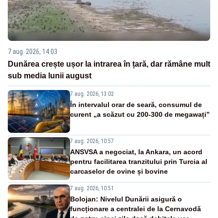
7 aug. 2026, 14:03
Dunărea crește ușor la intrarea în țară, dar rămâne mult
sub media lunii august
7 aug. 2026, 13:02
În intervalul orar de seară, consumul de
curent „a scăzut cu 200-300 de megawați”
7 aug. 2026, 10:57
ANSVSA a negociat, la Ankara, un acord
pentru facilitarea tranzitului prin Turcia al
carcaselor de ovine și bovine
7 aug. 2026, 10:51
Bolojan: Nivelul Dunării asigură o
funcționare a centralei de la Cernavodă