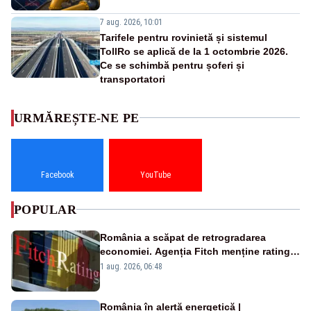
7 aug. 2026, 10:01
Tarifele pentru rovinietă și sistemul
TollRo se aplică de la 1 octombrie 2026.
Ce se schimbă pentru șoferi și
transportatori
URMĂREȘTE-NE PE
Facebook
YouTube
POPULAR
România a scăpat de retrogradarea
economiei. Agenția Fitch menține ratingul
„BBB-” cu perspectivă negativă
1 aug. 2026, 06:48
România în alertă energetică |