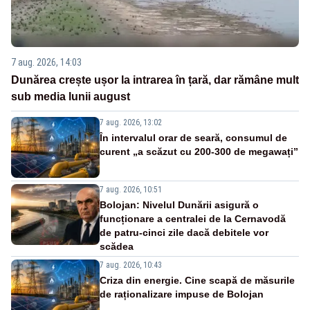
7 aug. 2026, 14:03
Dunărea crește ușor la intrarea în țară, dar rămâne mult
sub media lunii august
7 aug. 2026, 13:02
În intervalul orar de seară, consumul de
curent „a scăzut cu 200-300 de megawați”
7 aug. 2026, 10:51
Bolojan: Nivelul Dunării asigură o
funcționare a centralei de la Cernavodă
de patru-cinci zile dacă debitele vor
scădea
7 aug. 2026, 10:43
Criza din energie. Cine scapă de măsurile
de raționalizare impuse de Bolojan