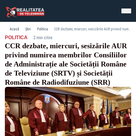
Acasă
Știri
Politica
CCR dezbate, miercuri, sesizările AUR privind numirea membrilor Consiliilor de Administrație ale Societății Române de Televiziune (SRTV) și Societății Române de Radiodifuziune (SRR)
·
POLITICA
2 min citire
CCR dezbate, miercuri, sesizările AUR
privind numirea membrilor Consiliilor
de Administrație ale Societății Române
de Televiziune (SRTV) și Societății
Române de Radiodifuziune (SRR)