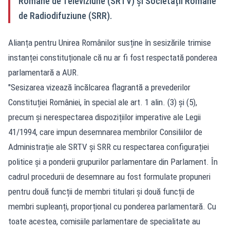
Române de Televiziune (SRTV) și Societății Române
de Radiodifuziune (SRR).
Alianța pentru Unirea Românilor susține în sesizările trimise
instanței constituționale că nu ar fi fost respectată ponderea
parlamentară a AUR.
"Sesizarea vizează încălcarea flagrantă a prevederilor
Constituției României, în special ale art. 1 alin. (3) și (5),
precum și nerespectarea dispozițiilor imperative ale Legii
41/1994, care impun desemnarea membrilor Consiliilor de
Administrație ale SRTV și SRR cu respectarea configurației
politice și a ponderii grupurilor parlamentare din Parlament. În
cadrul procedurii de desemnare au fost formulate propuneri
pentru două funcții de membri titulari și două funcții de
membri supleanți, proporțional cu ponderea parlamentară. Cu
toate acestea, comisiile parlamentare de specialitate au