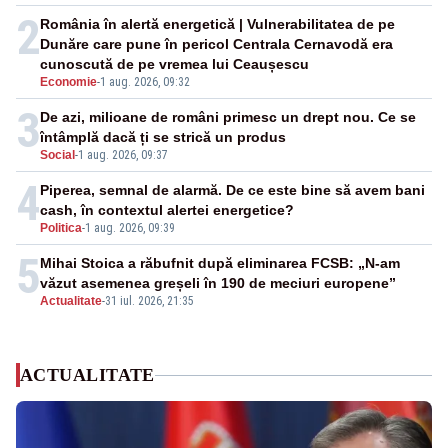
2
România în alertă energetică | Vulnerabilitatea de pe
Dunăre care pune în pericol Centrala Cernavodă era
cunoscută de pe vremea lui Ceaușescu
Economie
-
1 aug. 2026, 09:32
3
De azi, milioane de români primesc un drept nou. Ce se
întâmplă dacă ți se strică un produs
Social
-
1 aug. 2026, 09:37
4
Piperea, semnal de alarmă. De ce este bine să avem bani
cash, în contextul alertei energetice?
Politica
-
1 aug. 2026, 09:39
5
Mihai Stoica a răbufnit după eliminarea FCSB: „N-am
văzut asemenea greșeli în 190 de meciuri europene”
Actualitate
-
31 iul. 2026, 21:35
ACTUALITATE