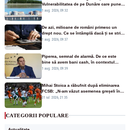
Vulnerabilitatea de pe Dunăre care pune
în pericol Centrala Cernavodă era
1 aug. 2026, 09:32
cunoscută de pe vremea lui Ceaușescu
De azi, milioane de români primesc un
drept nou. Ce se întâmplă dacă ți se strică
un produs
1 aug. 2026, 09:37
Piperea, semnal de alarmă. De ce este
bine să avem bani cash, în contextul
alertei energetice?
1 aug. 2026, 09:39
Mihai Stoica a răbufnit după eliminarea
FCSB: „N-am văzut asemenea greșeli în
190 de meciuri europene”
31 iul. 2026, 21:35
CATEGORII POPULARE
Actualitate