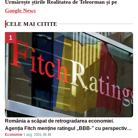
Urmărește știrile Realitatea de Teleorman și pe
Google News
CELE MAI CITITE
1
România a scăpat de retrogradarea economiei.
Agenția Fitch menține ratingul „BBB-” cu perspectivă
Economie
·
1 aug. 2026, 06:48
negativă