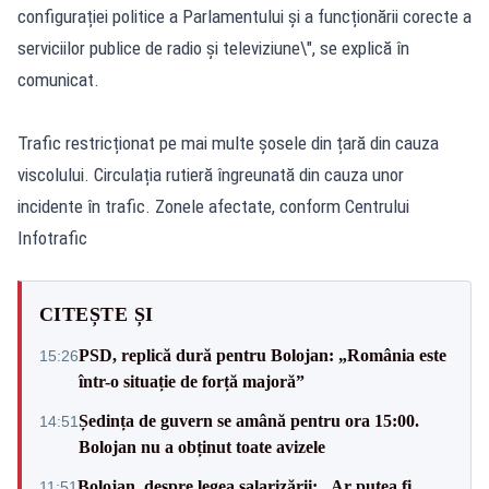
configurației politice a Parlamentului și a funcționării corecte a
serviciilor publice de radio și televiziune\", se explică în
comunicat.
Trafic restricționat pe mai multe șosele din țară din cauza
viscolului. Circulația rutieră îngreunată din cauza unor
incidente în trafic. Zonele afectate, conform Centrului
Infotrafic
CITEȘTE ȘI
PSD, replică dură pentru Bolojan: „România este
15:26
într-o situație de forță majoră”
Ședința de guvern se amână pentru ora 15:00.
14:51
Bolojan nu a obținut toate avizele
Bolojan, despre legea salarizării: „Ar putea fi
11:51